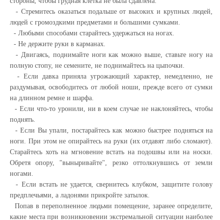
стороны, чтобы грудная клетка не была сдавлена.
- Стремитесь оказаться подальше от высоких и крупных людей,
людей с громоздкими предметами и большими сумками.
- Любыми способами старайтесь удержаться на ногах.
- Не держите руки в карманах.
- Двигаясь, поднимайте ноги как можно выше, ставьте ногу на
полную стопу, не семените, не поднимайтесь на цыпочки.
- Если давка приняла угрожающий характер, немедленно, не
раздумывая, освободитесь от любой ноши, прежде всего от сумки
на длинном ремне и шарфа.
- Если что-то уронили, ни в коем случае не наклоняйтесь, чтобы
поднять.
- Если Вы упали, постарайтесь как можно быстрее подняться на
ноги. При этом не опирайтесь на руки (их отдавят либо сломают).
Старайтесь хоть на мгновение встать на подошвы или на носки.
Обретя опору, "выныривайте", резко оттолкнувшись от земли
ногами.
- Если встать не удается, свернитесь клубком, защитите голову
предплечьями, а ладонями прикройте затылок.
Попав в переполненное людьми помещение, заранее определите,
какие места при возникновении экстремальной ситуации наиболее