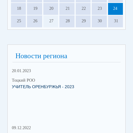
18
19
20
21
22
23
24
25
26
27
28
29
30
31
Новости региона
20.01.2023
09.
Тоцкий РОО
Тоц
УЧИТЕЛЬ ОРЕНБУРЖЬЯ - 2023
ДЕ
09.12.2022
18.