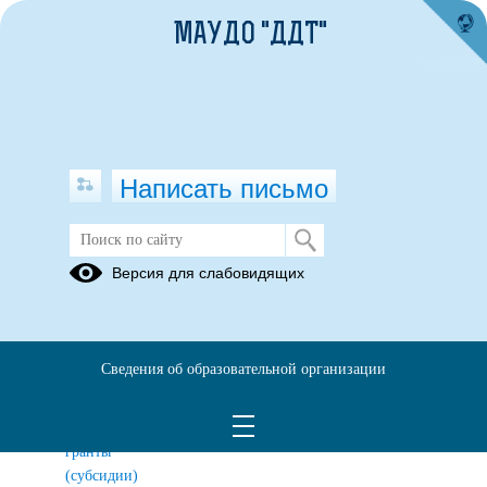
МАУДО "ДДТ"
Написать письмо
Антитеррористическая безопасность
Версия для слабовидящих
Справочная
информация
о
Сведения об образовательной организации
российских
организациях,
выделяющих
гранты
(субсидии)